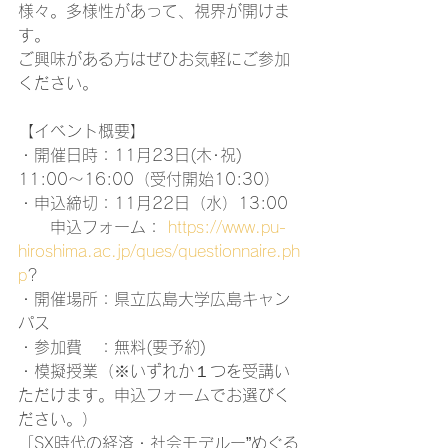
様々。多様性があって、視界が開けま
す。
ご興味がある方はぜひお気軽にご参加
ください。
【イベント概要】
・開催日時：11月23日(木･祝)　
11:00～16:00（受付開始10:30）
・申込締切：11月22日（水）13:00
　　申込フォーム： 
https://www.pu-
hiroshima.ac.jp/ques/questionnaire.ph
p
?
・開催場所：県立広島大学広島キャン
パス
・参加費　：無料(要予約)
・模擬授業（※いずれか１つを受講い
ただけます。申込フォームでお選びく
ださい。）
「SX時代の経済・社会モデルー”めぐる