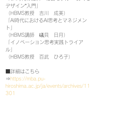
デザイン”入門」
（HBMS教授　吉川　成美）
「AI時代におけるAI思考とマネジメン
ト」
（HBMS講師　礒貝　日月）
「イノベーション思考実践トライア
ル」
（HBMS教授　百武　ひろ子）
■詳細はこちら
⇒
https://mba.pu-
hiroshima.ac.jp/ja/events/archives/11
301